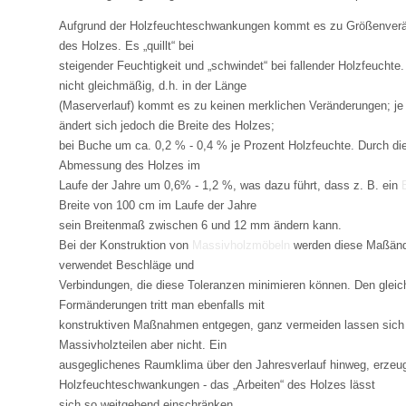
Aufgrund der Holzfeuchteschwankungen kommt es zu Größenver
des Holzes. Es „quillt“ bei
steigender Feuchtigkeit und „schwindet“ bei fallender Holzfeucht
nicht gleichmäßig, d.h. in der Länge
(Maserverlauf) kommt es zu keinen merklichen Veränderungen; je
ändert sich jedoch die Breite des Holzes;
bei Buche um ca. 0,2 % - 0,4 % je Prozent Holzfeuchte. Durch die
Abmessung des Holzes im
Laufe der Jahre um 0,6% - 1,2 %, was dazu führt, dass z. B. ein
Breite von 100 cm im Laufe der Jahre
sein Breitenmaß zwischen 6 und 12 mm ändern kann.
Bei der Konstruktion von
Massivholzmöbeln
werden diese Maßänd
verwendet Beschläge und
Verbindungen, die diese Toleranzen minimieren können. Den gleich
Formänderungen tritt man ebenfalls mit
konstruktiven Maßnahmen entgegen, ganz vermeiden lassen sic
Massivholzteilen aber nicht. Ein
ausgeglichenes Raumklima über den Jahresverlauf hinweg, erzeug
Holzfeuchteschwankungen - das „Arbeiten“ des Holzes lässt
sich so weitgehend einschränken.